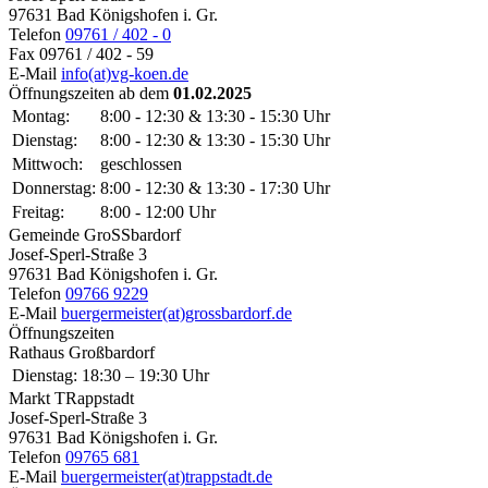
97631 Bad Königshofen i. Gr.
Telefon
09761 / 402 - 0
Fax
09761 / 402 - 59
E-Mail
info(at)vg-koen.de
Öffnungszeiten ab dem
01.02.2025
Montag:
8:00 - 12:30 & 13:30 - 15:30 Uhr
Dienstag:
8:00 - 12:30 & 13:30 - 15:30 Uhr
Mittwoch:
geschlossen
Donnerstag:
8:00 - 12:30 & 13:30 - 17:30 Uhr
Freitag:
8:00 - 12:00 Uhr
Gemeinde GroSSbardorf
Josef-Sperl-Straße 3
97631 Bad Königshofen i. Gr.
Telefon
09766 9229
E-Mail
buergermeister(at)grossbardorf.de
Öffnungszeiten
Rathaus Großbardorf
Dienstag:
18:30 – 19:30 Uhr
Markt TRappstadt
Josef-Sperl-Straße 3
97631 Bad Königshofen i. Gr.
Telefon
09765 681
E-Mail
buergermeister(at)trappstadt.de