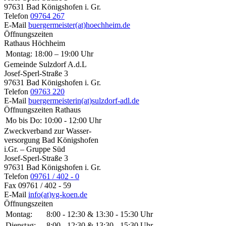
97631 Bad Königshofen i. Gr.
Telefon
09764 267
E-Mail
buergermeister(at)hoechheim.de
Öffnungszeiten
Rathaus Höchheim
Montag:
18:00 – 19:00 Uhr
Gemeinde Sulzdorf A.d.L
Josef-Sperl-Straße 3
97631 Bad Königshofen i. Gr.
Telefon
09763 220
E-Mail
buergermeisterin(at)sulzdorf-adl.de
Öffnungszeiten Rathaus
Mo bis Do:
10:00 - 12:00 Uhr
Zweckverband zur Wasser-
versorgung Bad Königshofen
i.Gr. – Gruppe Süd
Josef-Sperl-Straße 3
97631 Bad Königshofen i. Gr.
Telefon
09761 / 402 - 0
Fax
09761 / 402 - 59
E-Mail
info(at)vg-koen.de
Öffnungszeiten
Montag:
8:00 - 12:30 & 13:30 - 15:30 Uhr
Dienstag:
8:00 - 12:30 & 13:30 - 15:30 Uhr