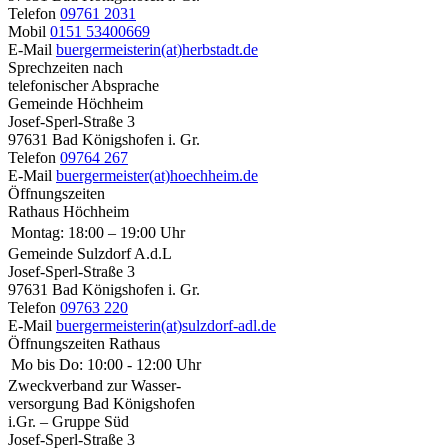
Telefon
09761 2031
Mobil
0151 53400669
E-Mail
buergermeisterin(at)herbstadt.de
Sprechzeiten nach
telefonischer Absprache
Gemeinde Höchheim
Josef-Sperl-Straße 3
97631 Bad Königshofen i. Gr.
Telefon
09764 267
E-Mail
buergermeister(at)hoechheim.de
Öffnungszeiten
Rathaus Höchheim
Montag:
18:00 – 19:00 Uhr
Gemeinde Sulzdorf A.d.L
Josef-Sperl-Straße 3
97631 Bad Königshofen i. Gr.
Telefon
09763 220
E-Mail
buergermeisterin(at)sulzdorf-adl.de
Öffnungszeiten Rathaus
Mo bis Do:
10:00 - 12:00 Uhr
Zweckverband zur Wasser-
versorgung Bad Königshofen
i.Gr. – Gruppe Süd
Josef-Sperl-Straße 3